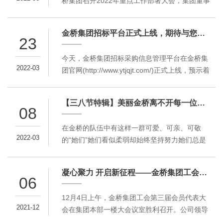
桥集团召开2022年重点工作部署大会，集团董事
长彭德洲主持会议并发表重要讲话，集团常务副
总经理彭义强、集团副总经理韩智、集团财务总
金桥集团招标平台正式上线，期待与您的精诚合作
监朱明瑞、集团董事长助理彭义刚、王瑶出席会
23
议，集团各部门、各子公司[查看详情]
今天，金桥集团招标采购信息管理平台在金桥集
2022-03
团官网(http://www.ytjqjt.com/)正式上线，预示着
金桥集团招标采购管理信息化向前迈出了坚实一
步，已经与金桥建立合作关系或有业务往来的供
【三八节特辑】美丽金桥离不开每一位了不起的“她”
应商及潜在供应商，均可通过金桥集团官网注册
08
登[查看详情]
在金桥的队伍中有这样一群可爱、可亲、可敬
2022-03
的“她们”她们看似柔弱却始终坚持努力她们总是
细腻也常常展露刚毅她们爱岗敬业、无私奉献她
们默默耕耘、不求名利她们是金桥集团一道靓丽
凝心聚力 开启新征程——金桥集团工会第三届会员代表大会胜利召开
的风景线值此国际妇女节让我们走进金桥女同胞
06
了解她们工作中的点点滴滴以此向[查看详情]
12月4日上午，金桥集团工会第三届会员代表大
2021-12
会在集团本部一楼大会议室胜利召开。公司领导
彭义强、韩智、朱明瑞、彭义刚、王瑶出席会