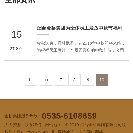
烟台金桥集团为全体员工发放中秋节福利
15
金秋送爽，丹桂飘香。在2018年中秋即将来临，
2018-09
为祝福员工度过一个团圆喜庆的中秋佳节，公司
特为全体员工购置了中秋礼品：月饼、花生油、
特色美食等礼品。9月15日上午，在集团本部一
楼大厅进行了礼品发放，以部门、子公司为单位
领取，现场呈现出一片喜气[查看详情]
1...
<<
7
8
9
10
0535-6108659
金桥集团服务热线：
人力资源
|
联系我们
|
网站地图
- © 2019 烟台金桥集团有限公司版
权所有
鲁ICP备15025017号
网站建设：
山东网亿网络