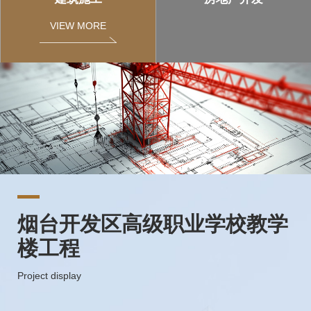
VIEW MORE
烟台开发区高级职业学校教学
碧海绿洲
多种经营服务
瑞银信客服中心网络系统集成
银行承兑汇票保证金垫资业务
楼工程
项目
Project display
Project display
Project display
Project display
Project display
本项目位于烟台开发区黄河路与昆仑山路交叉处北200米路
目前，物业管理行业正处于由传统物业服务模式向多元化服
银行承兑汇票保证金垫资业务是指我公司以合法的借贷方式