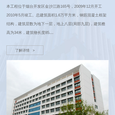
层
东，紧邻金沙滩海岸，景色宜人。周边交通便捷，21、22、
务模式转型时期，为满足小区业主日益增长的多元化需求，
向企业或机构提供办理银行承兑汇票所需的保证金，帮助企
本工程位于烟台开发区金沙江路165号，2009年12月开工
公共广播系统：模块化结构，可实现分区播放音乐、紧急报
28路公交直达，中小学、医院、网点等周边服务配套设施完
金桥物业公司于2017年7月成立了市场拓展部。通过不断探
业或机构完成在银行的承兑汇票申请业务，在企业或机构取
2010年5月竣工。总建筑面积1.6万平方米，钢筋混凝土框架
警广播等。
善。“海景+绿洲+智能化”的概念打造...
索与发展，逐步开展了房屋(车位/储藏室)...
得承兑汇票后，用承兑汇票贴现款项偿还公司垫付...
结构，建筑层数为地下一层，地上八层(局部九层)，建筑檐
高为34米，建筑物长度85....
了解详情 >
了解详情 >
了解详情 >
了解详情 >
了解详情 >